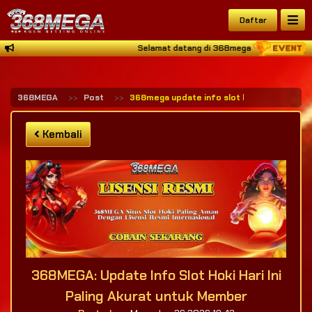
Daftar
Selamat datang di 368mega Situs Judi Slot P
368MEGA
Post
368mega update info slot hoki hari ini pal
Kembali
368MEGA: Update Info Slot Hoki Hari Ini
Paling Akurat untuk Member