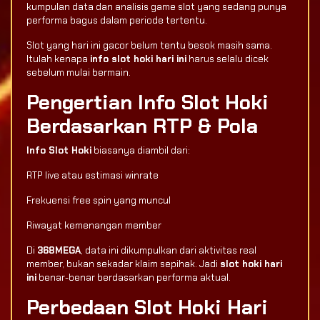
kumpulan data dan analisis game slot yang sedang punya
performa bagus dalam periode tertentu.
Slot yang hari ini gacor belum tentu besok masih sama.
Itulah kenapa
info slot hoki hari ini
harus selalu dicek
sebelum mulai bermain.
Pengertian Info Slot Hoki
Berdasarkan RTP & Pola
Info Slot Hoki
biasanya diambil dari:
RTP live atau estimasi winrate
Frekuensi free spin yang muncul
Riwayat kemenangan member
Di
368MEGA
, data ini dikumpulkan dari aktivitas real
member, bukan sekadar klaim sepihak. Jadi
slot hoki hari
ini
benar-benar berdasarkan performa aktual.
Perbedaan Slot Hoki Hari