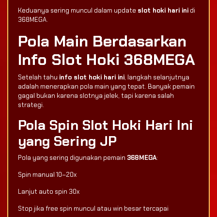
Keduanya sering muncul dalam update
slot hoki hari ini
di
368MEGA.
Pola Main Berdasarkan
Info Slot Hoki 368MEGA
Setelah tahu
info slot hoki hari ini
, langkah selanjutnya
adalah menerapkan pola main yang tepat. Banyak pemain
gagal bukan karena slotnya jelek, tapi karena salah
strategi.
Pola Spin Slot Hoki Hari Ini
yang Sering JP
Pola yang sering digunakan pemain
368MEGA
:
Spin manual 10–20x
Lanjut auto spin 30x
Stop jika free spin muncul atau win besar tercapai