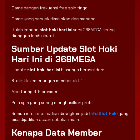
Game dengan frekuensi free spin tinggi
Game yang banyak dimainkan dan menang
Itulah kenapa
slot hoki hari ini
versi 368MEGA sering
dianggap lebih akurat.
Sumber Update Slot Hoki
Hari Ini di 368MEGA
Update
slot hoki hari ini
biasanya berasal dari:
Statistik kemenangan member aktif
Monitoring RTP provider
Pola spin yang sering menghasilkan profit
Semua info ini kemudian dirangkum jadi
Info Slot Hoki
yang
bisa dijadikan acuan sebelum main.
Kenapa Data Member